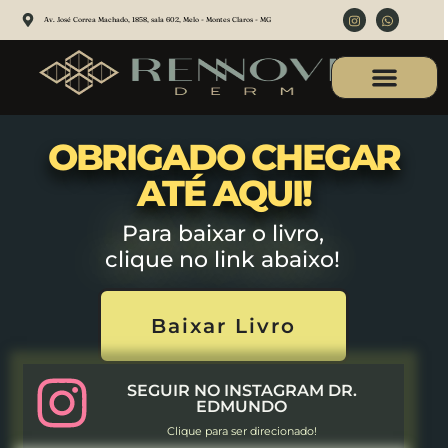
Av. José Correa Machado, 1858, sala 602, Melo - Montes Claros - MG
Câncer de Pele
Consulta Online
Política de Privacidade
OBRIGADO CHEGAR
ATÉ AQUI!
Para baixar o livro,
clique no link abaixo!
Baixar Livro
SEGUIR NO INSTAGRAM DR.
EDMUNDO
Clique para ser direcionado!